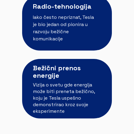
Radio-tehnologija
Iako često nepriznat, Tesla
je bio jedan od pionira u
razvoju bežične
komunikacije
Bežični prenos
energije
Vizija o svetu gde energija
može biti preneta bežično,
koju je Tesla uspešno
demonstrirao kroz svoje
eksperimente