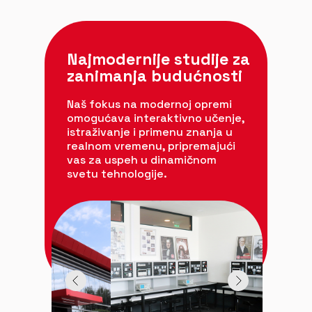
Najmodernije studije za
zanimanja budućnosti
Naš fokus na modernoj opremi
omogućava interaktivno učenje,
istraživanje i primenu znanja u
realnom vremenu, pripremajući
vas za uspeh u dinamičnom
svetu tehnologije.