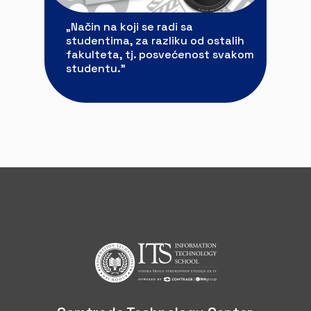
„Način na koji se radi sa
studentima, za razliku od ostalih
fakulteta, tj. posvećenost svakom
studentu.”