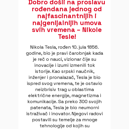
Dobro došli na proslavu
rođendana jednog od
najfascinantnijih i
najgenijalnijih umova
svih vremena – Nikole
Tesle!
Nikola Tesla, rođen 10. jula 1856.
godine, bio je pravi čarobnjak kada
je reč o nauci, vizionar čije su
inovacije i izumi izmenili tok
istorije. Kao srpski naučnik,
inženjer i pronalazač, Tesla je bio
ispred svog vremena, te je ostavio
neizbrisiv trag u oblastima
električne energije, magnetizma i
komunikacije. Sa preko 300 svojih
patenata, Tesla je bio neumorni
istraživač i inovator. Njegovi radovi
postavili su temelje za mnoge
tehnologije od kojih su