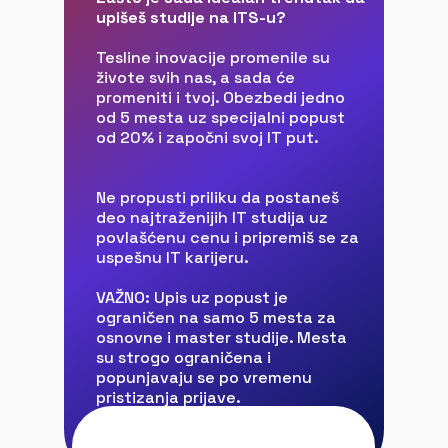
upišeš studije na ITS-u?
Tesline inovacije promenile su
živote svih nas, a sada će
promeniti i tvoj. Obezbedi jedno
od 5 mesta uz specijalni popust
od 20% i započni svoj IT put.
Ne propusti priliku da postaneš
deo najtraženijih IT studija uz
povlašćenu cenu i pripremiš se za
uspešnu IT karijeru.
VAŽNO: Upis uz popust je
ograničen na samo 5 mesta za
osnovne i master studije. Mesta
su strogo ograničena i
popunjavaju se po vremenu
pristizanja prijave.