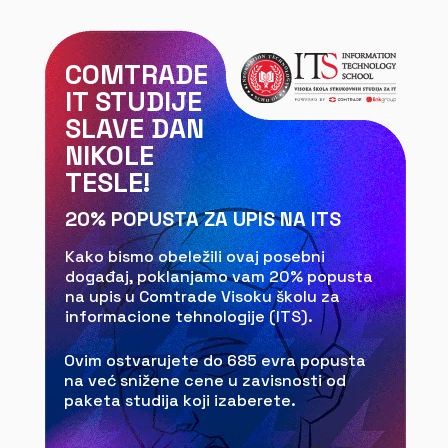
COMTRADE
IT STUDIJE
SLAVE DAN
NIKOLE
TESLE!
20% POPUSTA ZA UPIS NA ITS
Kako bismo obeležili ovaj posebni
događaj, poklanjamo vam 20% popusta
na upis u Comtrade Visoku školu za
informacione tehnologije (ITS).
Ovim ostvarujete do 685 evra popusta
na već snižene cene u zavisnosti od
paketa studija koji izaberete.