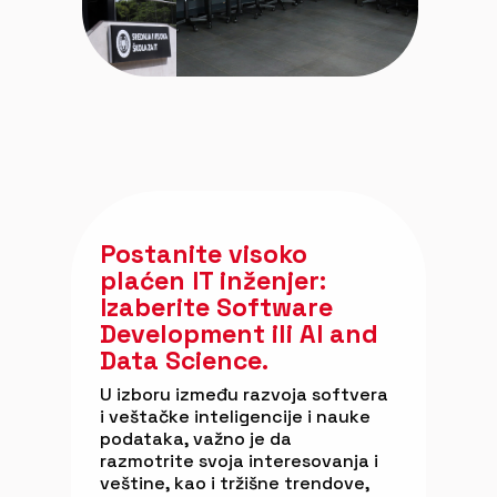
Postanite visoko
plaćen IT inženjer:
Izaberite Software
Development ili AI and
Data Science.
U izboru između razvoja softvera
i veštačke inteligencije i nauke
podataka, važno je da
razmotrite svoja interesovanja i
veštine, kao i tržišne trendove,