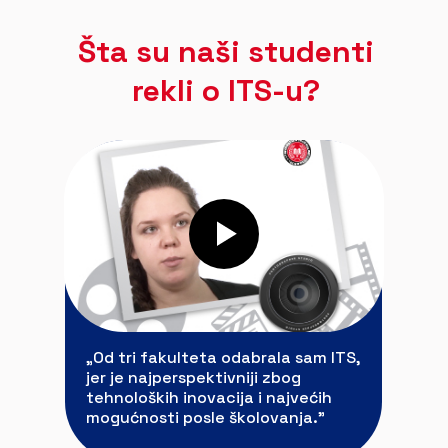
Šta su naši studenti
rekli o ITS-u?
„Od tri fakulteta odabrala sam ITS,
jer je najperspektivniji zbog
tehnoloških inovacija i najvećih
mogućnosti posle školovanja.”