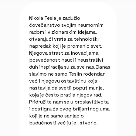
Nikola Tesla je zadužio
čovečanstvo svojim neumornim
radom i vizionarskim idejama,
otvarajući vrata za tehnološki
napredak koji je promenio svet.
Njegova strast za inovacijama,
posvećenost nauci i neustrašivi
duh inspiracija su za sve nas. Danas
slavimo ne samo Teslin rođendan
već i njegovu ostavštinu koja
nastavlja da svetli poput munje,
koja je često pratila njegov rad.
Pridružite nam se u proslavi života
i dostignuća ovog briljantnog uma
koji je ne samo sanjao o
budućnosti već ju je i stvorio.