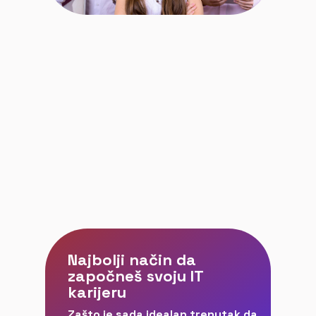
Najbolji način da
započneš svoju IT
karijeru
Zašto je sada idealan trenutak da